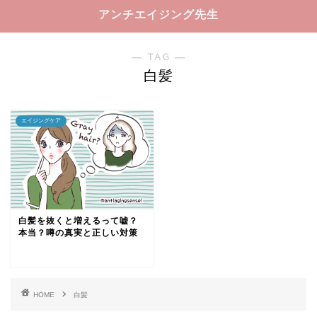
アンチエイジング先生
― TAG ―
白髪
エイジングケア
白髪を抜くと増えるって嘘？
本当？噂の真実と正しい対策
HOME
白髪